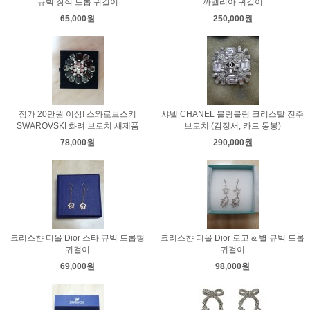
큐빅 장식 드롭 귀걸이
까멜리아 귀걸이
65,000원
250,000원
정가 20만원 이상! 스와로브스키
샤넬 CHANEL 블링블링 크리스탈 진주
SWAROVSKI 화려 브로치 새제품
브로치 (감정서, 카드 동봉)
78,000원
290,000원
크리스챤 디올 Dior 스타 큐빅 드롭형
크리스챤 디올 Dior 로고 & 별 큐빅 드롭
귀걸이
귀걸이
69,000원
98,000원