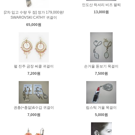
인도산 럭셔리 비즈 팔찌
13,000원
[2차 입고 수량 두 점] 정가 179,000원!
SWAROVSKI CATHY 귀걸이
65,000원
펄 진주 금장 써클 귀걸이
손거울 돋보기 목걸이
7,200원
7,500원
권총(+총알)&수갑 귀걸이
립스틱 거울 목걸이
7,000원
5,000원