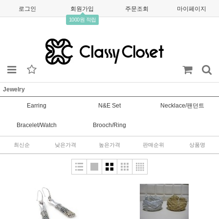
로그인
회원가입
주문조회
마이페이지
1000원 적립
Jewelry
Earring
N&E Set
Necklace/팬던트
Bracelet/Watch
Brooch/Ring
최신순
낮은가격
높은가격
판매순위
상품명