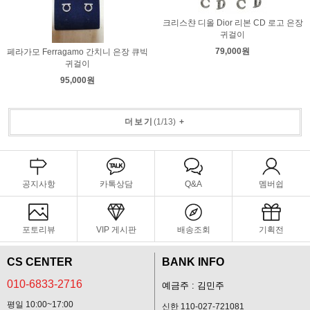
크리스챤 디올 Dior 리본 CD 로고 은장
귀걸이
79,000원
페라가모 Ferragamo 간치니 은장 큐빅
귀걸이
95,000원
더보기
(
1
/
13
)
+
공지사항
카톡상담
Q&A
멤버쉽
포토리뷰
VIP 게시판
배송조회
기획전
CS CENTER
BANK INFO
010-6833-2716
예금주 : 김민주
평일 10:00~17:00
신한 110-027-721081