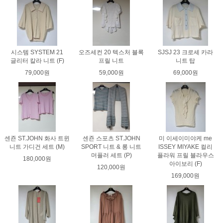
시스템 SYSTEM 21
오즈세컨 20 텍스처 블록
SJSJ 23 크로셰 카라
글리터 칼라 니트 (F)
프릴 니트
니트 탑
79,000원
59,000원
69,000원
센죤 ST.JOHN 화사 트윈
센죤 스포츠 ST.JOHN
미 이세이미야케 me
니트 가디건 세트 (M)
SPORT 니트 & 롱 니트
ISSEY MIYAKE 컬리
머플러 세트 (P)
플라워 프릴 블라우스
180,000원
아이보리 (F)
120,000원
169,000원