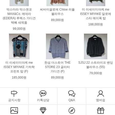
막스마라 막스앤코
씨바이끌로에 Chloe 러플
미 이세이미야케 me
MAX&Co. 에데라
블라우스
ISSEY MIYAKE 알로에
(EDERA) 루렉스 가디건
스타 에이폭 탑
89,000원
택째 새제품
188,000원
99,000원
미 이세이미야케 me
한섬 더스토어 THE
SJSJ 22 스트라이프 밴딩
ISSEY MIYAKE 기하학
STORE 23 글리터
블라우스 (55)
프린트 탑 (F)
가디건 (F)
79,000원
185,000원
89,000원
공지사항
카톡상담
Q&A
멤버쉽